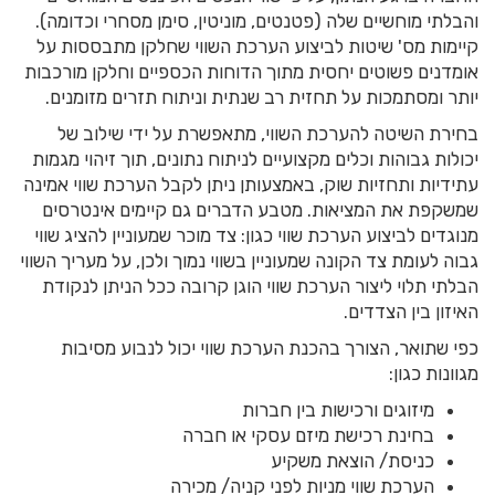
והבלתי מוחשיים שלה (פטנטים, מוניטין, סימן מסחרי וכדומה).
קיימות מס' שיטות לביצוע הערכת השווי שחלקן מתבססות על
אומדנים פשוטים יחסית מתוך הדוחות הכספיים וחלקן מורכבות
יותר ומסתמכות על תחזית רב שנתית וניתוח תזרים מזומנים.
בחירת השיטה להערכת השווי, מתאפשרת על ידי שילוב של
יכולות גבוהות וכלים מקצועיים לניתוח נתונים, תוך זיהוי מגמות
עתידיות ותחזיות שוק, באמצעותן ניתן לקבל הערכת שווי אמינה
שמשקפת את המציאות. מטבע הדברים גם קיימים אינטרסים
מנוגדים לביצוע הערכת שווי כגון: צד מוכר שמעוניין להציג שווי
גבוה לעומת צד הקונה שמעוניין בשווי נמוך ולכן, על מעריך השווי
הבלתי תלוי ליצור הערכת שווי הוגן קרובה ככל הניתן לנקודת
האיזון בין הצדדים.
כפי שתואר, הצורך בהכנת הערכת שווי יכול לנבוע מסיבות
מגוונות כגון:
מיזוגים ורכישות בין חברות
בחינת רכישת מיזם עסקי או חברה
כניסת/ הוצאת משקיע
הערכת שווי מניות לפני קניה/ מכירה