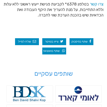
צרו קשר
בטלפון 6378*
לקביעת פגישת ייעוץ ראשוני ללא עלות
וללא התחייבות, על מנת להעריך את היקף העבודה ואת
הכדאיות שיש בהכנת הערכת שווי לחברה.
שתף בפיסבוק
צייץ בטויטר
שלח למייל
שתף בוואצאפ
שותפים עסקיים
לאומי קארד
Bdsk