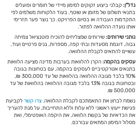
נדל"ן:
קבלני ביצוע זקוקים למימון מיידי של חומרים ופועלים
בתנאי תשלום של מזומן או שוטף, בעוד הלקוחות משלמים לפי
התקדמות העבודה או בסיום הפרויקט. כך נוצר פער תזרימי
אותו נועדה ההלוואה לפתור.
נותני שירותים:
שירותים שמצליחים להוכיח פוטנציאל צמיחה
גבוה, דוגמת מסעדות ובתי קפה, מספרות, גנים פרטיים ועוד,
עשויים להתאים לקבלת ההלוואה.
עסקים בהקמה:
הקרן להלוואות בערבות מדינה מציעה הלוואות
בתנאים אטרקטיביים לעסקים בהקמה, עם בטחונות בגובה
10% בלבד מגובה ההלוואה בהלוואות של עד 300,000 ₪,
ובטחונות בגובה 13% בלבד מגובה ההלוואה בהלוואות של עד
500,000 ₪.
נשמח לבחון את התאמתכם לקבלת ההלוואה.
צרו קשר
לקביעת
פגישת ייעוץ ראשוני ללא עלות וללא התחייבות, על מנת להעריך
את הכדאיות של בקשת הלוואה, את היקפה האופטימלי, ואת
מסלול המימון המתאים עבורכם.