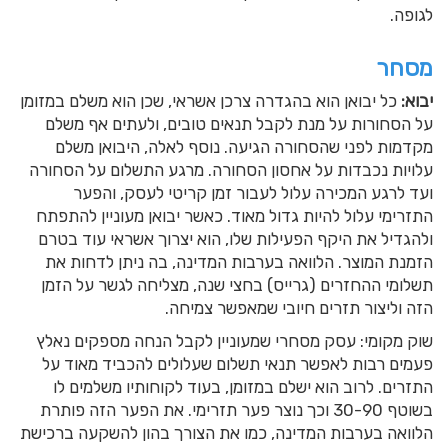
לגופה.
מסחר
יבוא:
כל יבואן הוא בהגדרה צרכן אשראי, שכן הוא משלם במזומן
על הסחורות על מנת לקבל תנאים טובים, ולעתים אף משלם
מקדמות לפני שהסחורה הגיעה. נוסף לאלה, היבואן משלם
עלויות נכבדות על אחסון הסחורה. מרגע התשלום על הסחורה
ועד לרגע המכירה עלול לעבור זמן קריטי לעסק, והפער
התזרימי עלול להיות גדול מאוד. כאשר יבואן מעוניין להתפתח
ולהגדיל את היקף הפעילות שלו, הוא יצרוך אשראי עוד בטרם
הזמנת המוצר. הלוואה בערבות המדינה, בה ניתן לדחות את
תשלומי ההחזרים (גרייס) בחצי שנה, מצליחה לגשר על הזמן
הזה וליצור תזרים חיובי שמאפשר צמיחה.
שוק מקומי: עסק מסחרי שמעוניין לקבל הנחה מספקים נאלץ
פעמים רבות לאפשר תנאי תשלום שעלולים להכביד מאוד על
התזרים. לרוב הוא ישלם במזומן, בעוד לקוחותיו משלמים לו
בשוטף 30-90 וכך נוצר פער תזרימי. את הפער הזה פותרת
הלוואה בערבות המדינה, כמו את הצורך בהון להשקעה ברכישת